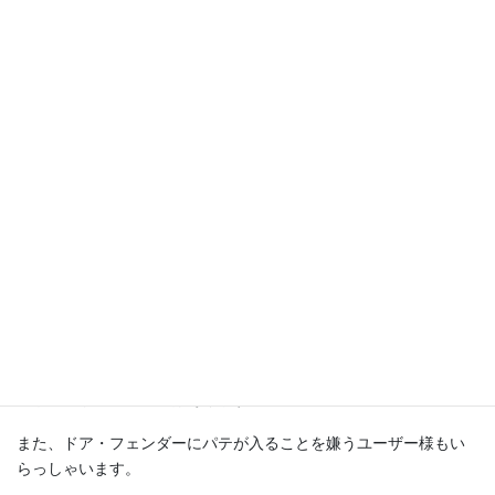
①リアドア：新品部品で交換orリサイクル部品で交換or鈑金修理
②リアクオーターパネル：切開溶接交換or鈑金修理
ディーラー様での修理のように完璧な修理を求められる場合はリ
アドアとリアクオーターパネル（リアフェンダー）の両パネルと
も交換になります。
費用を優先した修理をご希望の場合は、両パネルとも鈑金修理で
対応するかリアドアをリサイクルドアで交換するなどのご提案を
させて頂くことになります。
修理方法による価格と仕上がりの違い
どちらの修理も完成後の見た目は、ほぼ変わらない仕上がりにな
りますが、損傷部分は鉄板自体が伸びてしまっていることもあり
ドアエッジ部分内側など（ドアを閉めると見えない部分）に若干
の修理跡が残る可能性はあります。
また、ドア・フェンダーにパテが入ることを嫌うユーザー様もい
らっしゃいます。